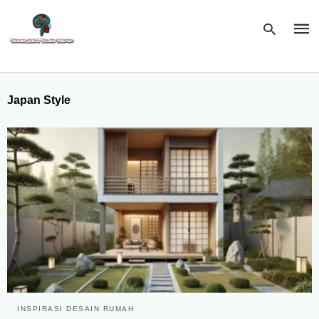
Japan Style
Type
your
sear
quer
and
hit
enter
INSPIRASI DESAIN RUMAH