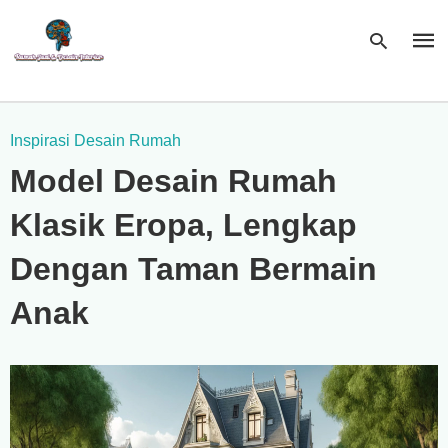
Inspirasi Desain Rumah
Type
Model Desain Rumah
your
sear
quer
Klasik Eropa, Lengkap
and
hit
enter
Dengan Taman Bermain
Anak