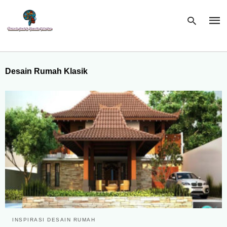
Desain Rumah Klasik
Type
your
sear
quer
and
hit
enter
INSPIRASI DESAIN RUMAH