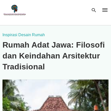
Inspirasi Desain Rumah
Type
Rumah Adat Jawa: Filosofi
your
sear
quer
dan Keindahan Arsitektur
and
hit
enter
Tradisional