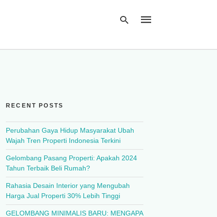
Type
your
search
query
RECENT POSTS
and
hit
enter:
Perubahan Gaya Hidup Masyarakat Ubah
Wajah Tren Properti Indonesia Terkini
Gelombang Pasang Properti: Apakah 2024
Tahun Terbaik Beli Rumah?
Rahasia Desain Interior yang Mengubah
Harga Jual Properti 30% Lebih Tinggi
GELOMBANG MINIMALIS BARU: MENGAPA