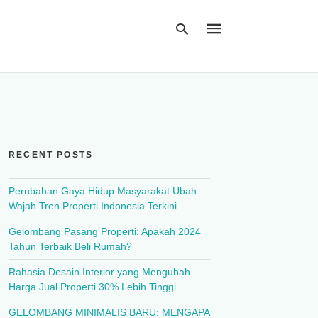
Type
your
search
query
RECENT POSTS
and
hit
enter:
Perubahan Gaya Hidup Masyarakat Ubah
Wajah Tren Properti Indonesia Terkini
Gelombang Pasang Properti: Apakah 2024
Tahun Terbaik Beli Rumah?
Rahasia Desain Interior yang Mengubah
Harga Jual Properti 30% Lebih Tinggi
GELOMBANG MINIMALIS BARU: MENGAPA