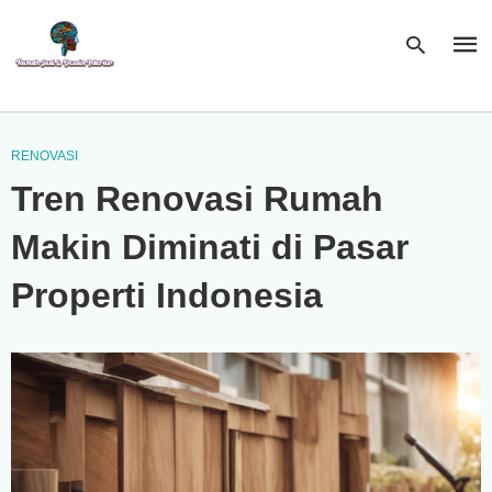
RENOVASI
Type
Tren Renovasi Rumah
your
sear
quer
Makin Diminati di Pasar
and
hit
enter
Properti Indonesia