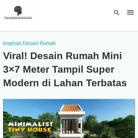
Inspirasi Desain Rumah
Type
Viral! Desain Rumah Mini
your
sear
quer
3×7 Meter Tampil Super
and
hit
enter
Modern di Lahan Terbatas