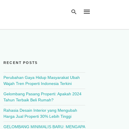
Type
your
search
query
RECENT POSTS
and
hit
enter:
Perubahan Gaya Hidup Masyarakat Ubah
Wajah Tren Properti Indonesia Terkini
Gelombang Pasang Properti: Apakah 2024
Tahun Terbaik Beli Rumah?
Rahasia Desain Interior yang Mengubah
Harga Jual Properti 30% Lebih Tinggi
GELOMBANG MINIMALIS BARU: MENGAPA