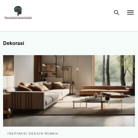
Dekorasi
Type
your
sear
quer
and
hit
enter
INSPIRASI DESAIN RUMAH