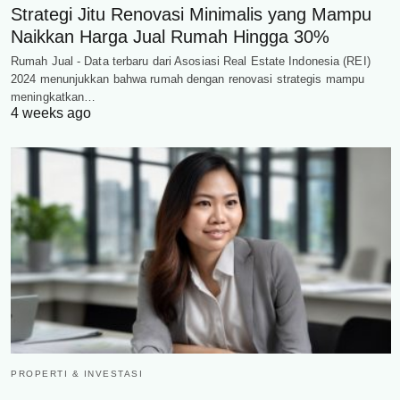
Strategi Jitu Renovasi Minimalis yang Mampu
Naikkan Harga Jual Rumah Hingga 30%
Rumah Jual - Data terbaru dari Asosiasi Real Estate Indonesia (REI)
2024 menunjukkan bahwa rumah dengan renovasi strategis mampu
meningkatkan…
4 weeks ago
PROPERTI & INVESTASI