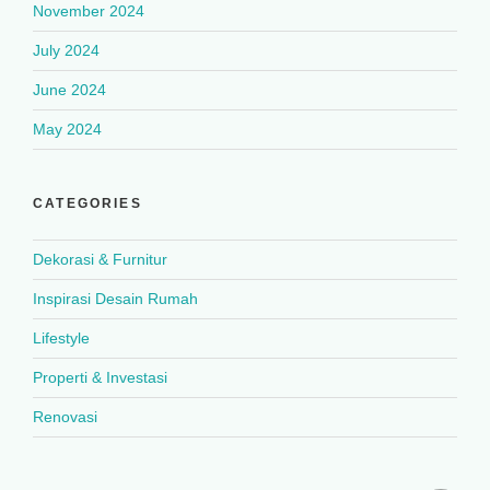
November 2024
July 2024
June 2024
May 2024
CATEGORIES
Dekorasi & Furnitur
Inspirasi Desain Rumah
Lifestyle
Properti & Investasi
Renovasi