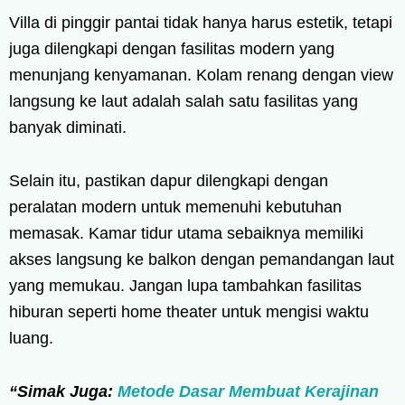
Villa di pinggir pantai tidak hanya harus estetik, tetapi
juga dilengkapi dengan fasilitas modern yang
menunjang kenyamanan. Kolam renang dengan view
langsung ke laut adalah salah satu fasilitas yang
banyak diminati.
Selain itu, pastikan dapur dilengkapi dengan
peralatan modern untuk memenuhi kebutuhan
memasak. Kamar tidur utama sebaiknya memiliki
akses langsung ke balkon dengan pemandangan laut
yang memukau. Jangan lupa tambahkan fasilitas
hiburan seperti home theater untuk mengisi waktu
luang.
“Simak Juga:
Metode Dasar Membuat Kerajinan