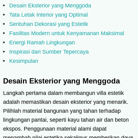
Desain Eksterior yang Menggoda
Tata Letak Interior yang Optimal
Sentuhan Dekorasi yang Estetik
Fasilitas Modern untuk Kenyamanan Maksimal
Energi Ramah Lingkungan
Inspirasi dari Sumber Tepercaya
Kesimpulan
Desain Eksterior yang Menggoda
Langkah pertama dalam membangun villa estetik
adalah memastikan desain eksterior yang menarik.
Pilihlah material bangunan yang tahan terhadap
lingkungan pantai, seperti kayu tahan air dan beton
ekspos. Penggunaan material alami dapat
menambah nilai estetika sekaligus memberikan daya