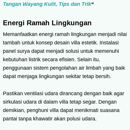
Tangan Wayang Kulit, Tips dan Trik
“
Energi Ramah Lingkungan
Memanfaatkan energi ramah lingkungan menjadi nilai
tambah untuk konsep desain villa estetik. Instalasi
panel surya dapat menjadi solusi untuk memenuhi
kebutuhan listrik secara efisien. Selain itu,
penggunaan sistem pengolahan air limbah yang baik
dapat menjaga lingkungan sekitar tetap bersih.
Pastikan ventilasi udara dirancang dengan baik agar
sirkulasi udara di dalam villa tetap segar. Dengan
demikian, penghuni villa dapat menikmati suasana
pantai tanpa khawatir akan polusi udara.