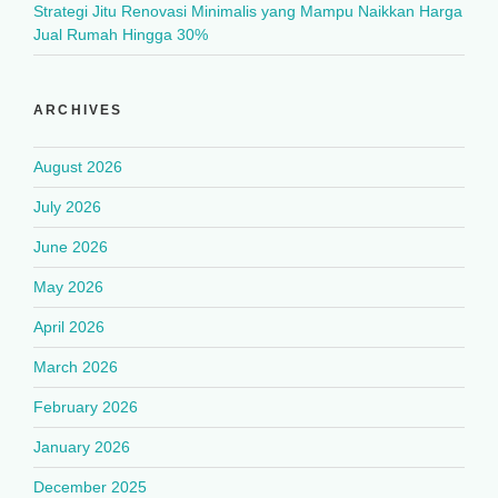
Strategi Jitu Renovasi Minimalis yang Mampu Naikkan Harga
Jual Rumah Hingga 30%
ARCHIVES
August 2026
July 2026
June 2026
May 2026
April 2026
March 2026
February 2026
January 2026
December 2025