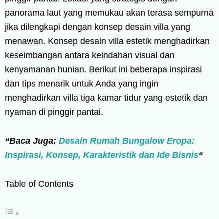
panorama laut yang memukau akan terasa sempurna
jika dilengkapi dengan konsep desain villa yang
menawan. Konsep desain villa estetik menghadirkan
keseimbangan antara keindahan visual dan
kenyamanan hunian. Berikut ini beberapa inspirasi
dan tips menarik untuk Anda yang ingin
menghadirkan villa tiga kamar tidur yang estetik dan
nyaman di pinggir pantai.
“Baca Juga:
Desain Rumah Bungalow Eropa:
Inspirasi, Konsep, Karakteristik dan Ide Bisnis
“
Table of Contents