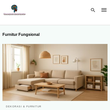
Furnitur Fungsional
Type
your
sear
quer
and
hit
enter
DEKORASI & FURNITUR