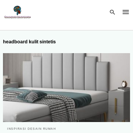
headboard kulit sintetis
Type
your
sear
quer
and
hit
enter
INSPIRASI DESAIN RUMAH