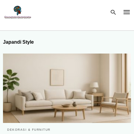
Japandi Style
Type
your
sear
quer
and
hit
enter
DEKORASI & FURNITUR