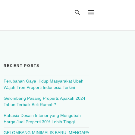
Type
your
search
query
RECENT POSTS
and
hit
enter:
Perubahan Gaya Hidup Masyarakat Ubah
Wajah Tren Properti Indonesia Terkini
Gelombang Pasang Properti: Apakah 2024
Tahun Terbaik Beli Rumah?
Rahasia Desain Interior yang Mengubah
Harga Jual Properti 30% Lebih Tinggi
GELOMBANG MINIMALIS BARU: MENGAPA