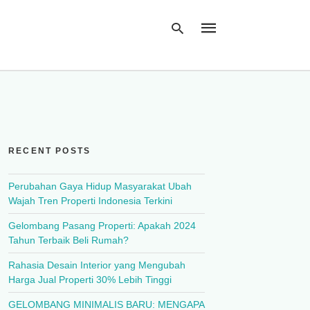
Type
your
search
query
RECENT POSTS
and
hit
enter:
Perubahan Gaya Hidup Masyarakat Ubah
Wajah Tren Properti Indonesia Terkini
Gelombang Pasang Properti: Apakah 2024
Tahun Terbaik Beli Rumah?
Rahasia Desain Interior yang Mengubah
Harga Jual Properti 30% Lebih Tinggi
GELOMBANG MINIMALIS BARU: MENGAPA