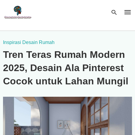
Inspirasi Desain Rumah
Type
Tren Teras Rumah Modern
your
sear
quer
2025, Desain Ala Pinterest
and
hit
enter
Cocok untuk Lahan Mungil