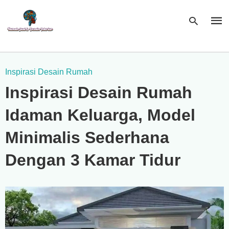
Inspirasi Desain Rumah
Type
Inspirasi Desain Rumah
your
sear
quer
Idaman Keluarga, Model
and
hit
enter
Minimalis Sederhana
Dengan 3 Kamar Tidur